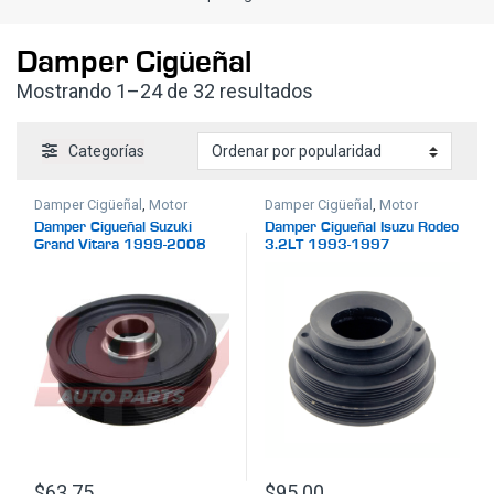
Damper Cigüeñal
Ordenado por popula
Mostrando 1–24 de 32 resultados
Categorías
Damper Cigüeñal
,
Motor
Damper Cigüeñal
,
Motor
Damper Cigueñal Suzuki
Damper Cigueñal Isuzu Rodeo
Grand Vitara 1999-2008
3.2LT 1993-1997
Suzuki XL-7 2002-2006
$
63.75
$
95.00