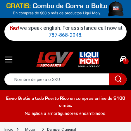
Yes!
we speak english. For assistance call now at
787-868-2948
.
0
Envío Gratis
a todo Puerto Rico en compras online de $100
o más.
No aplica a amortiguadores ensamblados.
Inicio
Motor
Damper Cigüeñal