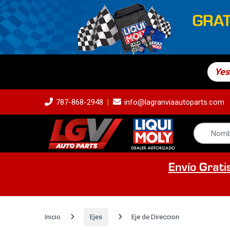
Yes
787-868-2948
info@lagranviaautoparts.com
Envío Grati
Inicio
Ejes
Eje de Direccion