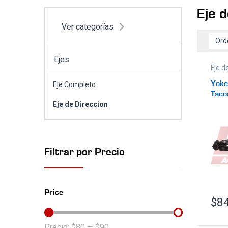
Eje 
Ver categorías
Ejes
Eje d
Yoke
Eje Completo
Tac
(2.7L
Eje de Direccion
Filtrar por Precio
Price
$
8
Precio:
$80
—
$90
Precio mínimo
Precio máximo