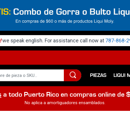
!
we speak english. For assistance call now at
787-868-2
PIEZAS
LIQUI 
s
a todo Puerto Rico en compras online de 
No aplica a amortiguadores ensamblados.