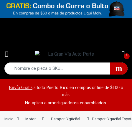
Yes!
787-868-2948
0
Envío Gratis
a todo Puerto Rico en compras online de $100 o
más.
No aplica a amortiguadores ensamblados.
Inicio
Motor
Damper Cigüeñal
Damper Cigueñal Toyot