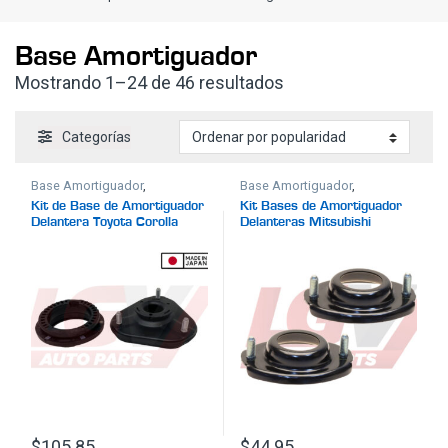
Base Amortiguador
Ordenado por popula
Mostrando 1–24 de 46 resultados
Categorías
Base Amortiguador
,
Base Amortiguador
,
Suspensión
Suspensión
Kit de Base de Amortiguador
Kit Bases de Amortiguador
Delantera Toyota Corolla
Delanteras Mitsubishi
2019-2024
Mirage 2014-2023
$
105.85
$
44.95