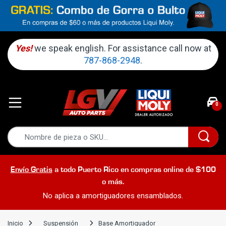
Yes!
we speak english. For assistance call now at
787-868-2948
.
0
Envío Gratis
a todo Puerto Rico en compras online de $100
o más.
No aplica a amortiguadores ensamblados.
Inicio
Suspensión
Base Amortiguador