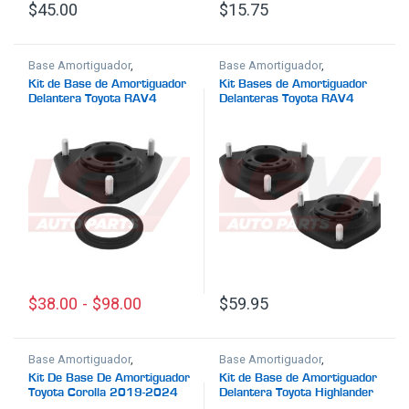
$
45.00
$
15.75
Base Amortiguador
,
Base Amortiguador
,
Suspensión
Suspensión
Kit de Base de Amortiguador
Kit Bases de Amortiguador
Delantera Toyota RAV4
Delanteras Toyota RAV4
2013-2018
2013-2018
$
38.00
-
$
98.00
$
59.95
Este producto tiene múltiples variantes. Las opciones se pu
Base Amortiguador
,
Base Amortiguador
,
Suspensión
Suspensión
Kit De Base De Amortiguador
Kit de Base de Amortiguador
Toyota Corolla 2019-2024
Delantera Toyota Highlander
2008-2013