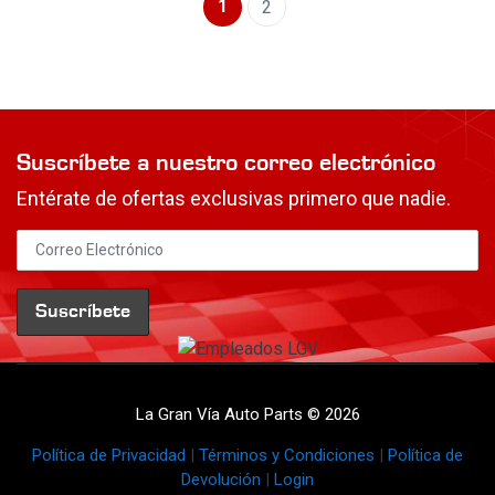
1
2
Suscríbete a nuestro correo electrónico
Entérate de ofertas exclusivas primero que nadie.
La Gran Vía Auto Parts © 2026
Política de Privacidad
|
Términos y Condiciones
|
Política de
Devolución
|
Login