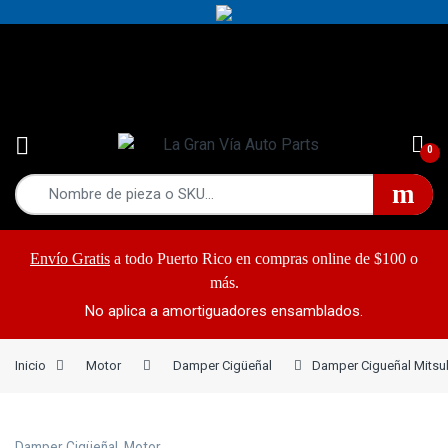
Yes!
787-868-2948
0
Envío Gratis
a todo Puerto Rico en compras online de $100 o
más.
No aplica a amortiguadores ensamblados.
Inicio
Motor
Damper Cigüeñal
Damper Cigueñal Mitsu
Damper Cigüeñal
,
Motor