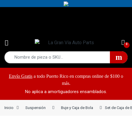
Yes!
787-868-2948
0
Envío Gratis
a todo Puerto Rico en compras online de $100 o
más.
No aplica a amortiguadores ensamblados.
Inicio
Suspensión
Buje y Caja de Bola
Set de Caja de 