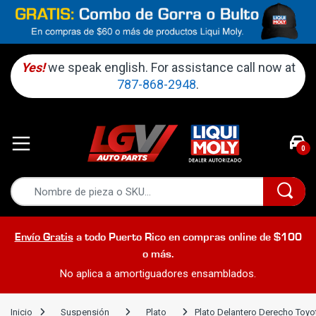
Yes!
we speak english. For assistance call now at
787-868-2948
.
0
Envío Gratis
a todo Puerto Rico en compras online de $100
o más.
No aplica a amortiguadores ensamblados.
Inicio
Suspensión
Plato
Plato Delantero Derecho Toyo