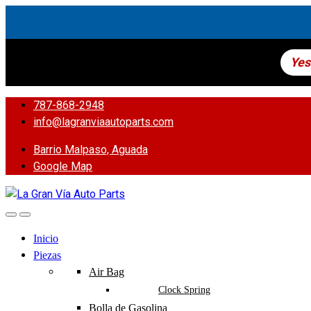
Yes
787-868-2948
info@lagranviaautoparts.com
Barrio Malpaso, Aguada
Google Map
Inicio
Piezas
Air Bag
Clock Spring
Bolla de Gasolina