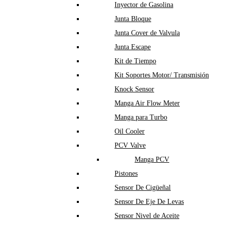
Inyector de Gasolina
Junta Bloque
Junta Cover de Valvula
Junta Escape
Kit de Tiempo
Kit Soportes Motor/ Transmisión
Knock Sensor
Manga Air Flow Meter
Manga para Turbo
Oil Cooler
PCV Valve
Manga PCV
Pistones
Sensor De Cigüeñal
Sensor De Eje De Levas
Sensor Nivel de Aceite