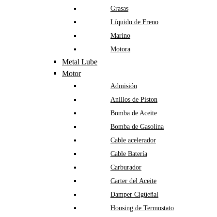
Grasas
Líquido de Freno
Marino
Motora
Metal Lube
Motor
Admisión
Anillos de Piston
Bomba de Aceite
Bomba de Gasolina
Cable acelerador
Cable Batería
Carburador
Carter del Aceite
Damper Cigüeñal
Housing de Termostato