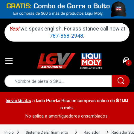
Yes!
we speak english. For assistance call now at
787-868-2948
.
0
Envío Gratis
a todo Puerto Rico en compras online de $100
o más.
No aplica a amortiguadores ensamblados.
Inicio
Sistema De Enfriamiento
Radiador
Radiador Su