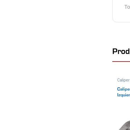
To
Prod
Calipe
Frenos
Calipe
Izquie
1.8 1