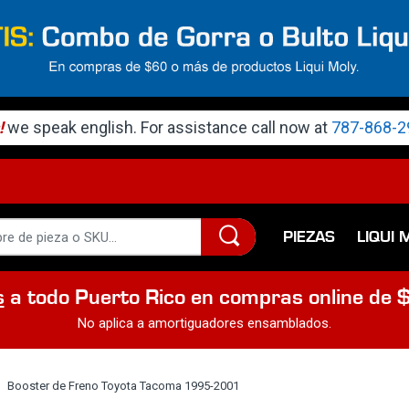
!
we speak english. For assistance call now at
787-868-2
PIEZAS
LIQUI 
s
a todo Puerto Rico en compras online de 
No aplica a amortiguadores ensamblados.
Booster de Freno Toyota Tacoma 1995-2001