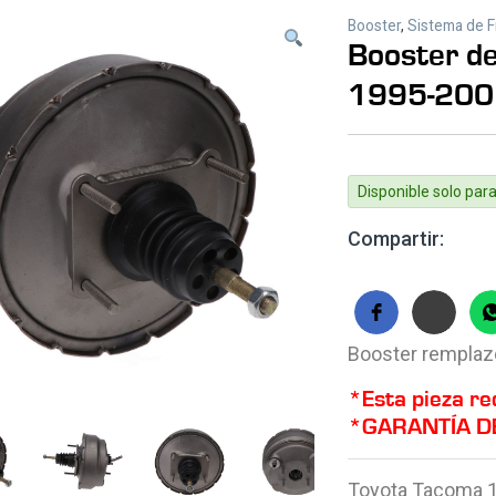
Booster
,
Sistema de 
Booster d
1995-200
Disponible solo para
Compartir:
Booster
remplazo
*Esta pieza re
*
GARANTÍA D
Toyota Tacoma 