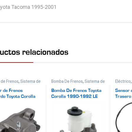
yota Tacoma 1995-2001
uctos relacionados
r de Frenos
,
Sistema de
Bomba De Frenos
,
Sistema de
Eléctrico
Frenos
Sistema 
r de Frenos
Bomba De Frenos Toyota
Sensor 
rdo Toyota Corolla
Corolla 1990-1992 LE
Traser
980-1982
DLX Base
2017