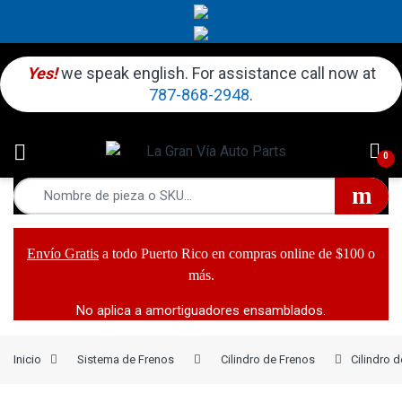
Yes!
we speak english. For assistance call now at
787-868-2948
.
0
Envío Gratis
a todo Puerto Rico en compras online de $100 o
más.
No aplica a amortiguadores ensamblados.
Inicio
Sistema de Frenos
Cilindro de Frenos
Cilindro 