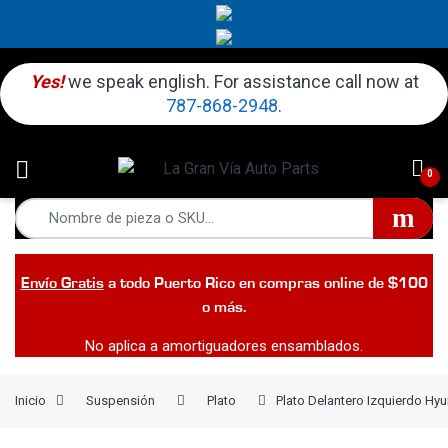
Yes!
we speak english. For assistance call now at
787-868-2948
.
0
Envío Gratis
a todo Puerto Rico en compras online de $100
o más.
No aplica a amortiguadores ensamblados.
Inicio
Suspensión
Plato
Plato Delantero Izquierdo Hyu