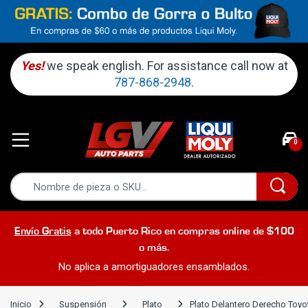
Yes!
we speak english. For assistance call now at
787-868-2948
.
0
Envío Gratis
a todo Puerto Rico en compras online de $100
o más.
No aplica a amortiguadores ensamblados.
Inicio
Suspensión
Plato
Plato Delantero Derecho Toyo