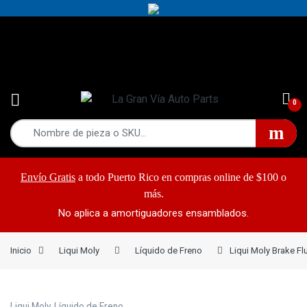
Yes!
787-868-2948
0
Envío Gratis
a todo Puerto Rico en compras online de $100 o
más.
No aplica a amortiguadores ensamblados.
Inicio
Liqui Moly
Líquido de Freno
Liqui Moly Brake Fl
Liqui Moly
,
Líquido de Freno