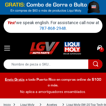
Yes!
we speak english. For assistance call now at
787-868-2948
.
0
Envío Gratis
a todo Puerto Rico en compras online de $100
o más.
No aplica a amortiguadores ensamblados.
Inicio
Liqui Moly
Aceites
Liqui Moly 0W-20 Top Tech 6