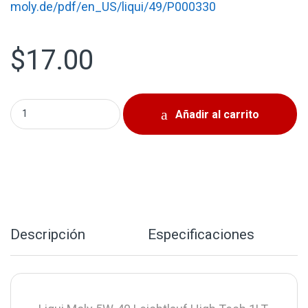
moly.de/pdf/en_US/liqui/49/P000330
$
17.00
Liqui Moly 5W-40 Leichtlauf High Tech 1LT quantity
Añadir al carrito
Descripción
Especificaciones