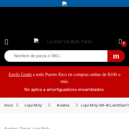
Yes!
787-868-2948
0
Envío Gratis
a todo Puerto Rico en compras online de $100 o
más.
No aplica a amortiguadores ensamblados.
Inicio
Liqui Moly
Aceites
Liqui Moly 5W-40 Leichtlauf 
Aceites
,
Diesel
,
Liqui Moly