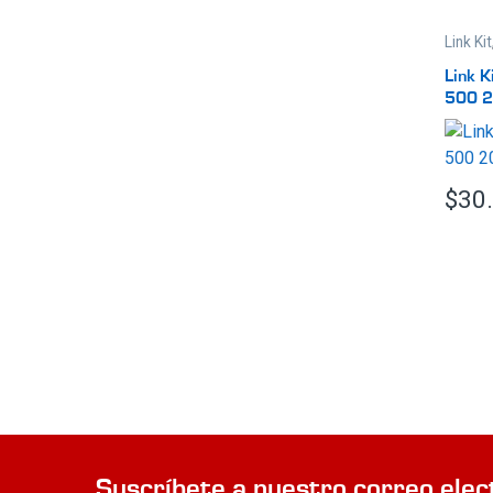
Link Kit
Link K
500 
$
30
Suscríbete a nuestro correo elec