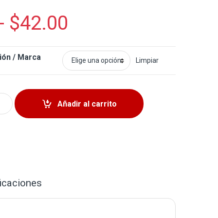
-
$
42.00
ión / Marca
Limpiar
dentro Nissan Rogue 2021-2023 quantity
Añadir al carrito
icaciones