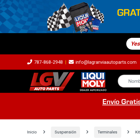
Yes
787-868-2948
info@lagranviaautoparts.com
Envío Grati
Inicio
Suspensión
Terminales
Ki