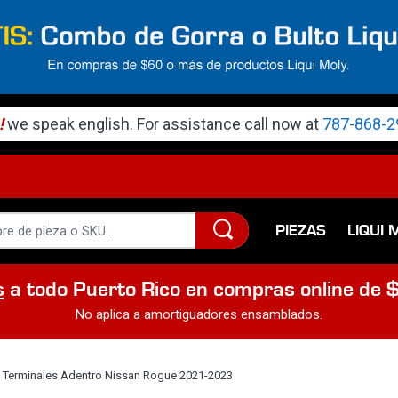
!
we speak english. For assistance call now at
787-868-2
PIEZAS
LIQUI 
s
a todo Puerto Rico en compras online de 
No aplica a amortiguadores ensamblados.
t Terminales Adentro Nissan Rogue 2021-2023