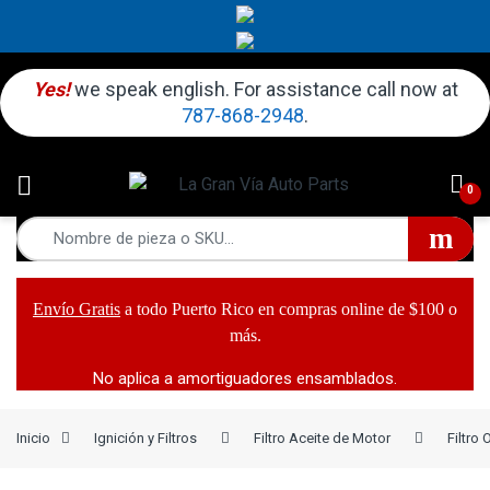
Yes!
we speak english. For assistance call now at
787-868-2948
.
0
Envío Gratis
a todo Puerto Rico en compras online de $100 o
más.
No aplica a amortiguadores ensamblados.
Inicio
Ignición y Filtros
Filtro Aceite de Motor
Filtro 