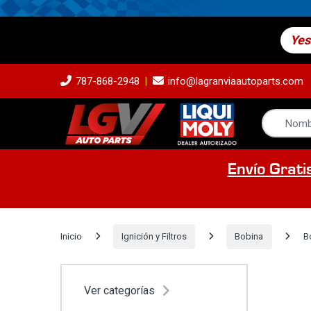
Yes
787-868-2948
info@lagranviaautoparts.com
Envío Grati
Inicio
Ignición y Filtros
Bobina
B
Ver categorías