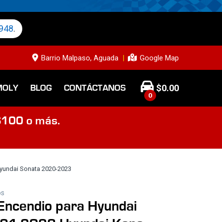
948
.
Barrio Malpaso, Aguada
Google Map
$
0.00
MOLY
BLOG
CONTÁCTANOS
0
$100 o más.
Hyundai Sonata 2020-2023
os
Encendio para Hyundai