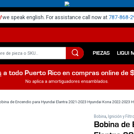
!
we speak english. For assistance call now at
787-868-2
PIEZAS
LIQUI 
s
a todo Puerto Rico en compras online de 
No aplica a amortiguadores ensamblados.
obina de Encendio para Hyundai Elantra 2021-2023 Hyundai Kona 2022-2023 
Bobina
,
Ignición y Filtr
Bobina de 