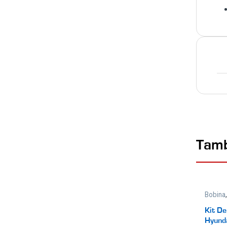
Tamb
Bobina
Kit D
Hyund