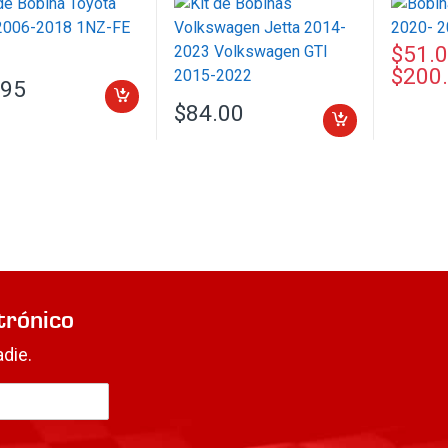
2022
$
51.
$
200
Este pro
.95
$
84.00
trónico
die.