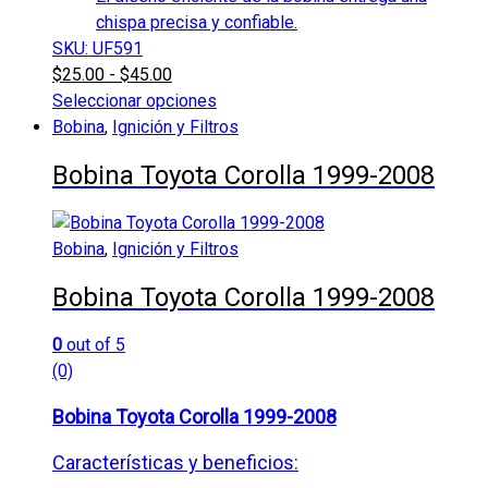
chispa precisa y confiable.
SKU: UF591
$
25.00
-
$
45.00
Seleccionar opciones
Este
Bobina
,
Ignición y Filtros
producto
Bobina Toyota Corolla 1999-2008
tiene
múltiples
variantes.
Bobina
,
Ignición y Filtros
Las
opciones
Bobina Toyota Corolla 1999-2008
se
pueden
0
out of 5
elegir
(0)
en
la
Bobina Toyota Corolla 1999-2008
página
Características y beneficios:
de