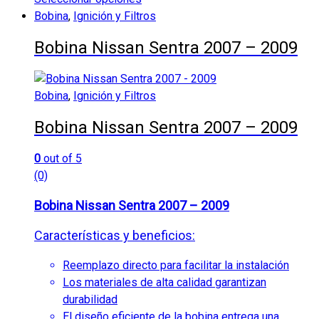
Este
Bobina
,
Ignición y Filtros
producto
Bobina Nissan Sentra 2007 – 2009
tiene
múltiples
variantes.
Bobina
,
Ignición y Filtros
Las
opciones
Bobina Nissan Sentra 2007 – 2009
se
pueden
0
out of 5
elegir
(0)
en
la
Bobina Nissan Sentra 2007 – 2009
página
Características y beneficios:
de
producto
Reemplazo directo para facilitar la instalación
Los materiales de alta calidad garantizan
durabilidad
El diseño eficiente de la bobina entrega una