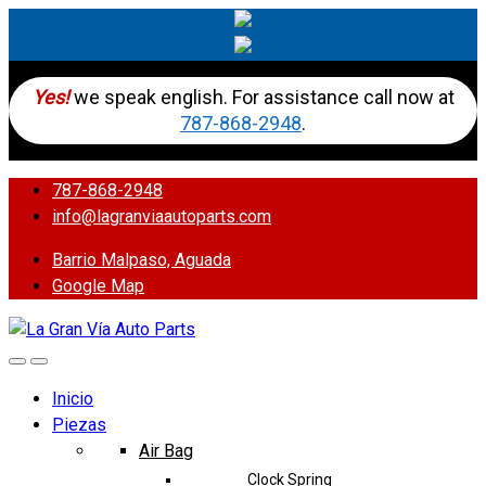
Yes!
we speak english. For assistance call now at
787-868-2948
.
787-868-2948
info@lagranviaautoparts.com
Barrio Malpaso, Aguada
Google Map
Inicio
Piezas
Air Bag
Clock Spring