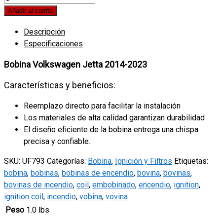
Volkswagen
Añadir al carrito
Jetta
Descripción
2014-
Especificaciones
2023
quantity
Bobina Volkswagen Jetta 2014-2023
Características y beneficios:
Reemplazo directo para facilitar la instalación
Los materiales de alta calidad garantizan durabilidad
El diseño eficiente de la bobina entrega una chispa
precisa y confiable.
SKU:
UF793
Categorías:
Bobina
,
Ignición y Filtros
Etiquetas:
bobina
,
bobinas
,
bobinas de encendio
,
bovina
,
bovinas
,
bovinas de incendio
,
coil
,
embobinado
,
encendio
,
ignition
,
ignition coil
,
incendio
,
vobina
,
vovina
Peso
1.0 lbs