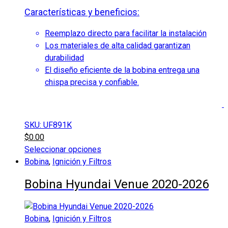
Características y beneficios:
Reemplazo directo para facilitar la instalación
Los materiales de alta calidad garantizan
durabilidad
El diseño eficiente de la bobina entrega una
chispa precisa y confiable.
SKU: UF891K
$
0.00
Seleccionar opciones
Este
Bobina
,
Ignición y Filtros
producto
Bobina Hyundai Venue 2020-2026
tiene
múltiples
variantes.
Bobina
,
Ignición y Filtros
Las