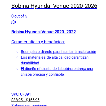
opciones
Bobina Hyundai Venue 2020-2026
se
pueden
0
out of 5
elegir
(0)
en
la
Bobina Hyundai Venue 2020- 2022
página
Características y beneficios:
de
producto
Reemplazo directo para facilitar la instalación
Los materiales de alta calidad garantizan
durabilidad
El diseño eficiente de la bobina entrega una
chispa precisa y confiable.
SKU: UF891
$
38.95
-
$
155.95
Seleccionar opciones