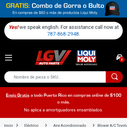
Yes!
we speak english. For assistance call now at
787-868-2948
.
0
Envío Gratis
a todo Puerto Rico en compras online de $100
o más.
No aplica a amortiguadores ensamblados.
Inicio
Eléctrico
Aire Acondicionado
Blower A/C Toyot