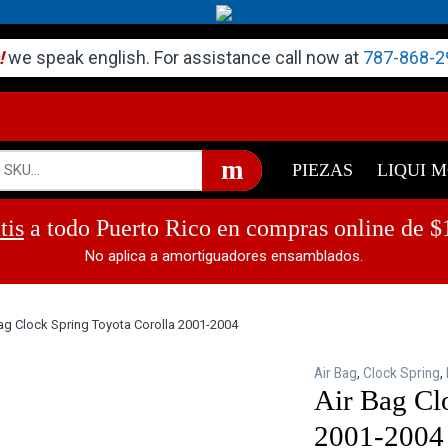
!
we speak english. For assistance call now at
787-868-2
PIEZAS
LIQUI 
tis
a todo Puerto Rico en compras online de $
No aplica a amortiguadores ensamblados.
ag Clock Spring Toyota Corolla 2001-2004
Air Bag
,
Clock Spring
,
Air Bag Cl
2001-2004