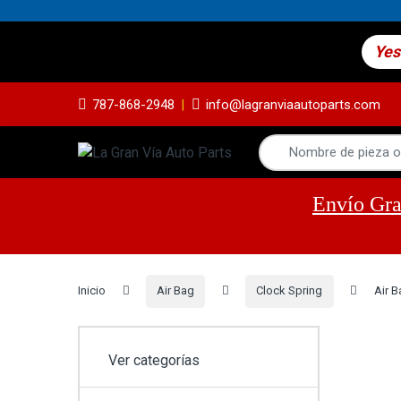
Yes
787-868-2948
info@lagranviaautoparts.com
Envío Gra
Inicio
Air Bag
Clock Spring
Air B
Ver categorías