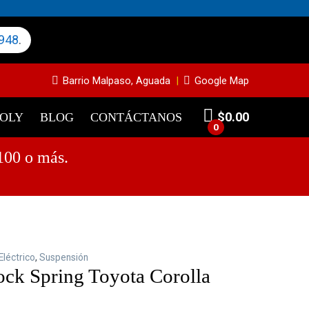
948
.
Barrio Malpaso, Aguada
Google Map
$
0.00
MOLY
BLOG
CONTÁCTANOS
0
100 o más.
Eléctrico
,
Suspensión
ock Spring Toyota Corolla