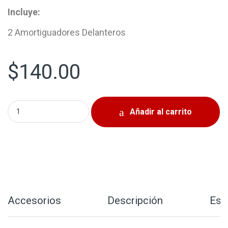
Incluye:
2 Amortiguadores Delanteros
$
140.00
Amortiguadores Delanteros Mitsubishi Mirage 2014-2020
Añadir al carrito
Accesorios
Descripción
Esp