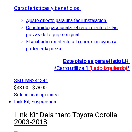
Características y beneficios:
Ajuste directo para una fácil instalación.
Construido para igualar el rendimiento de las
piezas del equipo original.
El acabado resistente a la corrosión ayuda a
proteger la pieza.
Este plato es para el lado
LH
*Carro utiliza 1
(Lado Izquierdo)
*
SKU: MR241341
$
43.00
-
$
78.00
Seleccionar opciones
Este
Link Kit
,
Suspensión
producto
Link Kit Delantero Toyota Corolla
tiene
2003-2018
múltiples
variantes.