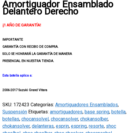
Amortiguador Ensamblado
Delantero
Delantero Derecho
Derecho
quantity
¡
1
AÑO DE GARANTÍA!
IMPORTANTE
GARANTÍA CON RECIBO DE COMPRA
.
SOLO SE HONRARÁ
LA GARANTÍA
DE MANERA
PRESENCIAL
EN NUESTRA TIENDA.
Esta botella aplica a:
2006-2017 Suzuki Grand Vitara
SKU:
172423
Categorías:
Amortiguadores Ensamblados
,
Suspensión
Etiquetas:
amortiguadores
,
base spring
,
botella
,
botellas
,
chocansolvel
,
chocansolver
,
chokansolber
,
chokansolver
,
delanteras
,
esprin
,
espring
,
resorte
,
shoc