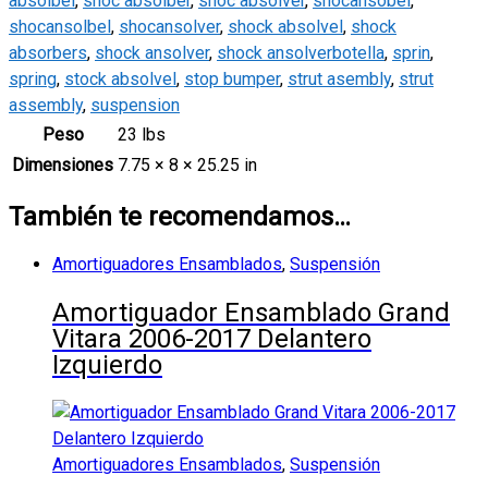
absolbel
,
shoc absolber
,
shoc absolver
,
shocansobel
,
shocansolbel
,
shocansolver
,
shock absolvel
,
shock
absorbers
,
shock ansolver
,
shock ansolverbotella
,
sprin
,
spring
,
stock absolvel
,
stop bumper
,
strut asembly
,
strut
assembly
,
suspension
Peso
23 lbs
Dimensiones
7.75 × 8 × 25.25 in
También te recomendamos…
Amortiguadores Ensamblados
,
Suspensión
Amortiguador Ensamblado Grand
Vitara 2006-2017 Delantero
Izquierdo
Amortiguadores Ensamblados
,
Suspensión