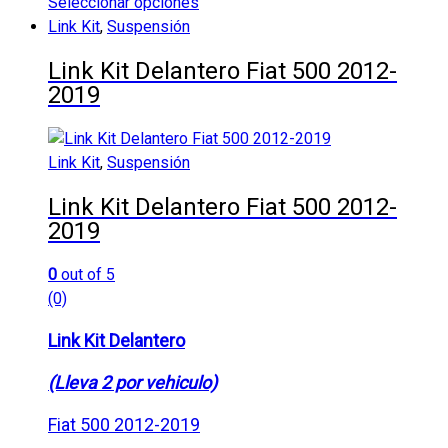
Seleccionar opciones
Este
Link Kit
,
Suspensión
producto
Link Kit Delantero Fiat 500 2012-
tiene
2019
múltiples
variantes.
Las
Link Kit
,
Suspensión
opciones
se
Link Kit Delantero Fiat 500 2012-
pueden
2019
elegir
en
0
out of 5
la
(0)
página
de
Link Kit Delantero
producto
(Lleva 2 por vehiculo)
Fiat 500 2012-2019