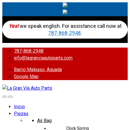
Yes!
we speak english. For assistance call now at
787-868-2948
.
787-868-2948
info@lagranviaautoparts.com
Barrio Malpaso, Aguada
Google Map
Inicio
Piezas
Air Bag
Clock Spring