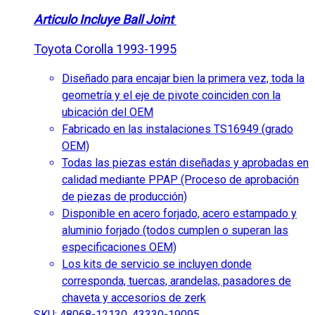
Articulo Incluye Ball Joint
Toyota Corolla 1993-1995
Diseñado para encajar bien la primera vez, toda la
geometría y el eje de pivote coinciden con la
ubicación del OEM
Fabricado en las instalaciones TS16949 (grado
OEM)
Todas las piezas están diseñadas y aprobadas en
calidad mediante PPAP (Proceso de aprobación
de piezas de producción)
Disponible en acero forjado, acero estampado y
aluminio forjado (todos cumplen o superan las
especificaciones OEM)
Los kits de servicio se incluyen donde
corresponda, tuercas, arandelas, pasadores de
chaveta y accesorios de zerk
SKU: 48068-12130, 43330-19095