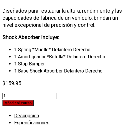
Diseñados para restaurar la altura, rendimiento y las
capacidades de fábrica de un vehículo, brindan un
nivel excepcional de precisión y control.
Shock Absorber Incluye:
1 Spring *
Muelle* Delantero Derecho
1 Amortiguador *Botella* Delantero Derecho
1 Stop Bumper
1 Base Shock
Absorber Delantero Derecho
$
159.95
Amortiguador
Ensamblado
Añadir al carrito
Grand
Descripción
Vitara
Especificaciones
2006-
2017