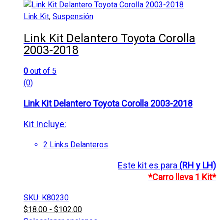
Las
Link Kit
,
Suspensión
opciones
se
Link Kit Delantero Toyota Corolla
pueden
2003-2018
elegir
en
0
out of 5
la
(0)
página
de
Link Kit Delantero Toyota Corolla 2003-2018
producto
Kit Incluye:
2 Links Delanteros
Este kit es para
(RH y LH)
*Carro lleva 1 Kit*
SKU: K80230
$
18.00
-
$
102.00