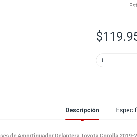
Est
$
119.9
Kit De Base De Am
Descripción
Especif
ses de Amortiguador Delantera Toyota Corolla 2019-2