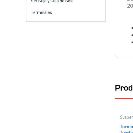
Set Buje y Caja de Bola
20
Terminales
Prod
Suspen
Termin
Toyota