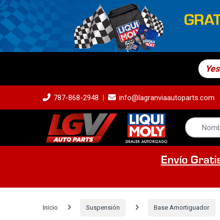
Yes
787-868-2948
info@lagranviaautoparts.com
Envío Grati
Inicio
Suspensión
Base Amortiguador