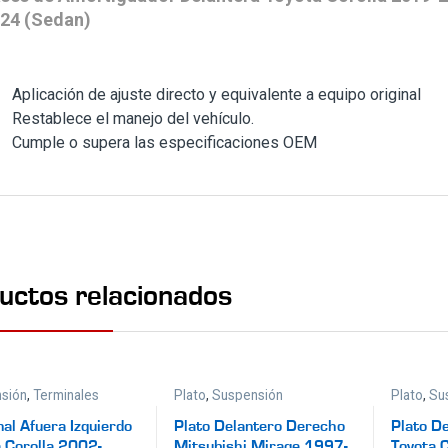
24 (Sedan)
Aplicación de ajuste directo y equivalente a equipo original
Restablece el manejo del vehículo.
Cumple o supera las especificaciones OEM
uctos relacionados
sión
,
Terminales
Plato
,
Suspensión
Plato
,
Su
al Afuera Izquierdo
Plato Delantero Derecho
Plato De
 Corolla 2002-
Mitsubishi Mirage 1997-
Toyota 