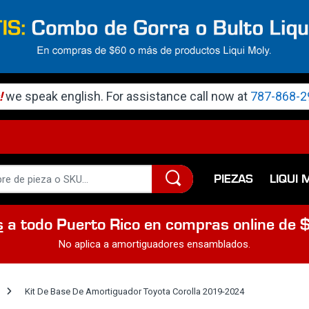
!
we speak english. For assistance call now at
787-868-2
PIEZAS
LIQUI 
s
a todo Puerto Rico en compras online de 
No aplica a amortiguadores ensamblados.
Kit De Base De Amortiguador Toyota Corolla 2019-2024