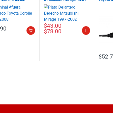
2002
1995
$
43.00
-
.90
$
78.00
Este producto tiene múltiples variante
$
52.