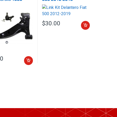
$
30.00
s. Las opciones se pueden elegir en la página de producto
70