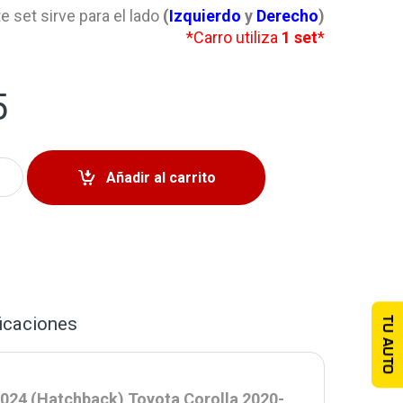
e set sirve para el lado
(
Izquierdo
y
Derecho
)
*Carro utiliza
1 set
*
5
ortiguador Toyota Corolla 2019-2024 quantity
Añadir al carrito
icaciones
TU AUTO
024 (Hatchback) Toyota Corolla 2020-