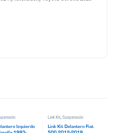
spensión
Link Kit
,
Suspensión
lantero Izquierdo
Link Kit Delantero Fiat
Corolla 1993-
500 2012-2019