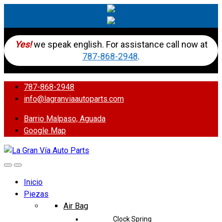
Yes!
we speak english. For assistance call now at
787-868-2948
.
787-868-2948
info@lagranviaautoparts.com
Barrio Malpaso, Aguada
Google Map
Inicio
Piezas
Air Bag
Clock Spring