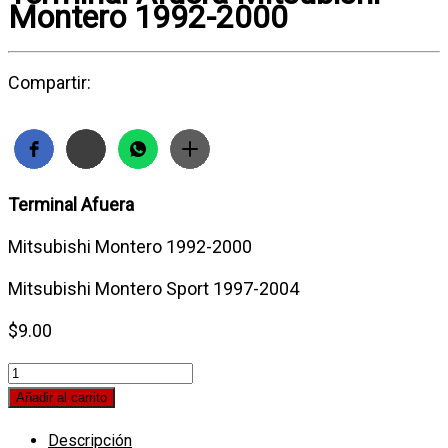
Montero 1992-2000
Compartir:
Terminal Afuera
Mitsubishi Montero 1992-2000
Mitsubishi Montero Sport 1997-2004
$
9.00
Terminal
Afuera
Añadir al carrito
Mitsubishi
Descripción
Montero