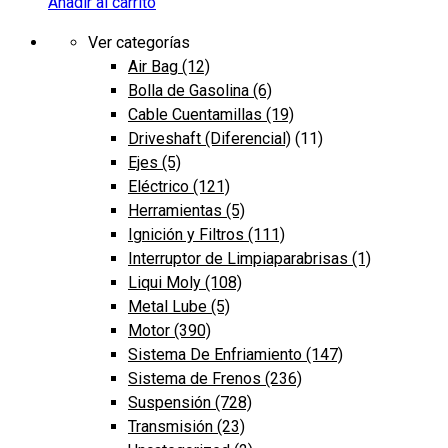
Añadir al carrito
Ver categorías
Air Bag
(12)
Bolla de Gasolina
(6)
Cable Cuentamillas
(19)
Driveshaft (Diferencial)
(11)
Ejes
(5)
Eléctrico
(121)
Herramientas
(5)
Ignición y Filtros
(111)
Interruptor de Limpiaparabrisas
(1)
Liqui Moly
(108)
Metal Lube
(5)
Motor
(390)
Sistema De Enfriamiento
(147)
Sistema de Frenos
(236)
Suspensión
(728)
Transmisión
(23)