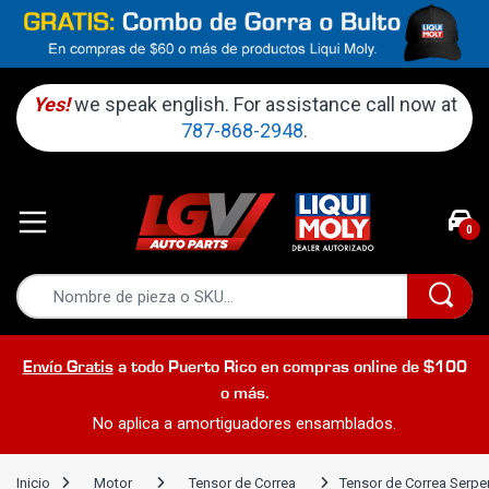
Yes!
we speak english. For assistance call now at
787-868-2948
.
0
Envío Gratis
a todo Puerto Rico en compras online de $100
o más.
No aplica a amortiguadores ensamblados.
Inicio
Motor
Tensor de Correa
Tensor de Correa Serpe