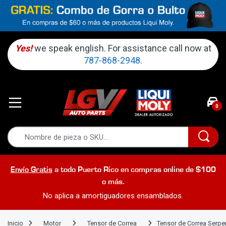
Yes!
we speak english. For assistance call now at
787-868-2948
.
0
Envío Gratis
a todo Puerto Rico en compras online de $100
o más.
No aplica a amortiguadores ensamblados.
Inicio
Motor
Tensor de Correa
Tensor de Correa Serpe