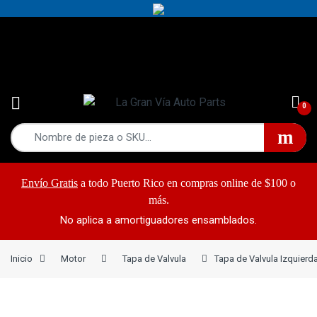
Yes!
787-868-2948
0
Envío Gratis
a todo Puerto Rico en compras online de $100 o
más.
No aplica a amortiguadores ensamblados.
Inicio
Motor
Tapa de Valvula
Tapa de Valvula Izquierd