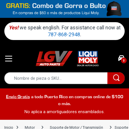
Yes!
we speak english. For assistance call now at
787-868-2948
.
0
Envío Gratis
a todo Puerto Rico en compras online de $100
o más.
No aplica a amortiguadores ensamblados.
Inicio
Motor
Soporte de Motor / Transmisión
Soporte 