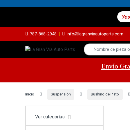
Yes
787-868-2948
info@lagranviaautoparts.com
Envío Gra
Inicio
Suspensión
Bushing de Plato
Ver categorías