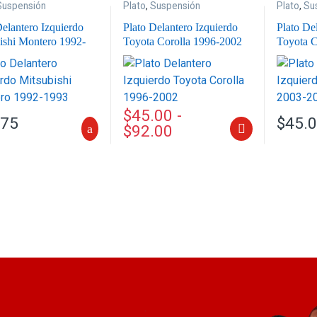
Suspensión
Plato
,
Suspensión
Plato
,
Su
Delantero Izquierdo
Plato Delantero Izquierdo
Plato De
ishi Montero 1992-
Toyota Corolla 1996-2002
Toyota C
$
45.00
-
.75
$
45.
$
92.00
Este producto tiene múltiples variante