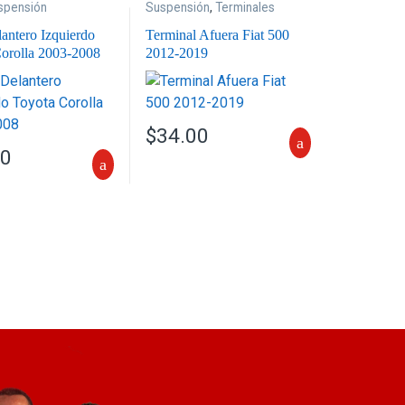
spensión
Suspensión
,
Terminales
lantero Izquierdo
Terminal Afuera Fiat 500
orolla 2003-2008
2012-2019
$
34.00
00
s. Las opciones se pueden elegir en la página de producto