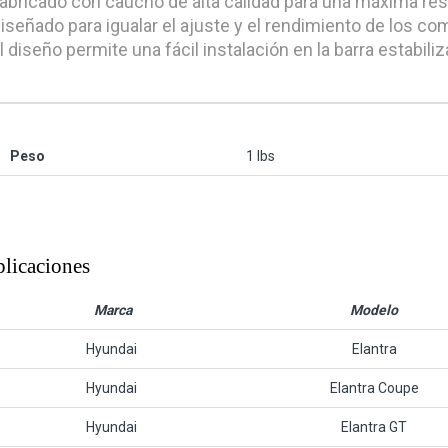
Fabricado con caucho de alta calidad para una máxima resi
Diseñado para igualar el ajuste y el rendimiento de los c
El diseño permite una fácil instalación en la barra estabili
Peso
1 lbs
licaciones
Marca
Modelo
Hyundai
Elantra
Hyundai
Elantra Coupe
Hyundai
Elantra GT