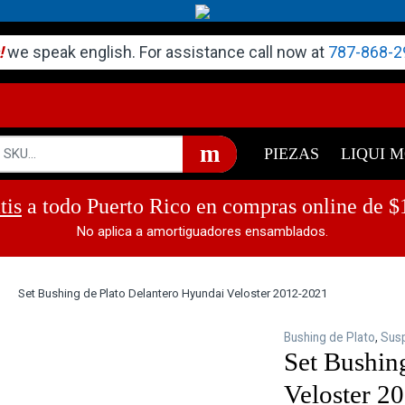
!
we speak english. For assistance call now at
787-868-2
PIEZAS
LIQUI 
tis
a todo Puerto Rico en compras online de $
No aplica a amortiguadores ensamblados.
Set Bushing de Plato Delantero Hyundai Veloster 2012-2021
Bushing de Plato
,
Sus
Set Bushin
Veloster 2