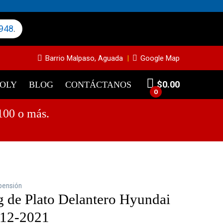
948
.
Barrio Malpaso, Aguada
Google Map
$
0.00
MOLY
BLOG
CONTÁCTANOS
0
100 o más.
pensión
g de Plato Delantero Hyundai
012-2021