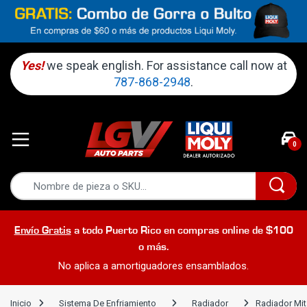
Yes!
we speak english. For assistance call now at
787-868-2948
.
0
Envío Gratis
a todo Puerto Rico en compras online de $100
o más.
No aplica a amortiguadores ensamblados.
Inicio
Sistema De Enfriamiento
Radiador
Radiador Mit