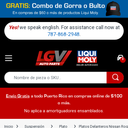
Yes!
we speak english. For assistance call now at
787-868-2948
.
0
Envío Gratis
a todo Puerto Rico en compras online de $100
o más.
No aplica a amortiguadores ensamblados.
Inicio
Suspensión
Plato
Platos Delanteros Nissan Ro