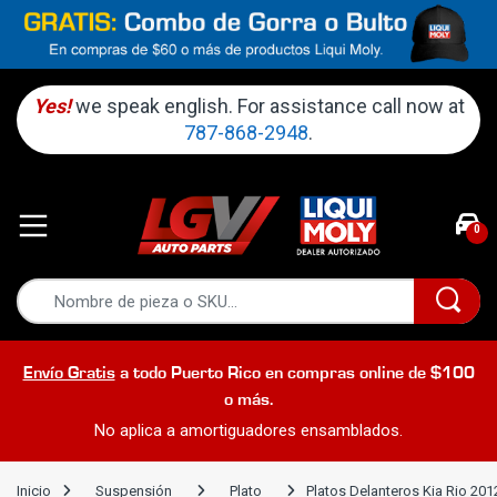
Yes!
we speak english. For assistance call now at
787-868-2948
.
0
Envío Gratis
a todo Puerto Rico en compras online de $100
o más.
No aplica a amortiguadores ensamblados.
Inicio
Suspensión
Plato
Platos Delanteros Kia Rio 20