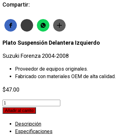
Compartir:
Plato Suspensión Delantera Izquierdo
Suzuki Forenza 2004-2008
Proveedor de equipos originales.
Fabricado con materiales OEM de alta calidad.
$
47.00
Plato
Delantero
Añadir al carrito
Izquierdo
Descripción
Suzuki
Especificaciones
Forenza
2004-