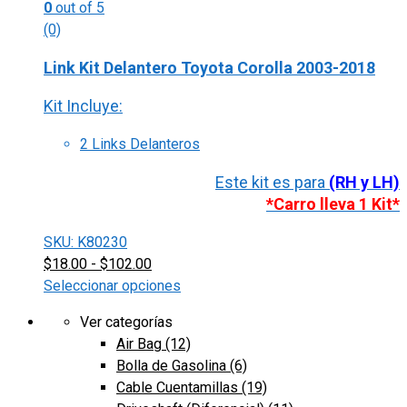
0
out of 5
(0)
Link Kit Delantero Toyota Corolla 2003-2018
Kit Incluye:
2 Links Delanteros
Este kit es para
(RH y LH)
*Carro lleva 1 Kit*
SKU: K80230
$
18.00
-
$
102.00
Seleccionar opciones
Este
Ver categorías
producto
Air Bag
(12)
tiene
Bolla de Gasolina
(6)
múltiples
Cable Cuentamillas
(19)
variantes.