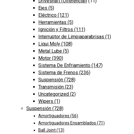
Driveshaft (Diferencial)
(11)
Las
Ejes
(5)
opciones
Eléctrico
(121)
se
Herramientas
(5)
pueden
Ignición y Filtros
(111)
elegir
Interruptor de Limpiaparabrisas
(1)
en
Liqui Moly
(108)
la
Metal Lube
(5)
página
Motor
(390)
de
Sistema De Enfriamiento
(147)
producto
Sistema de Frenos
(236)
Suspensión
(728)
Transmisión
(23)
Uncategorized
(2)
Wipers
(1)
Suspensión
(728)
Amortiguadores
(56)
Amortiguadores Ensamblados
(71)
Ball Joint
(13)