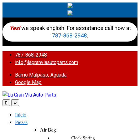
Yes!
we speak english. For assistance call now at
787-868-2948
.
787-868-2948
info@lagranviaautoparts.com
Barrio Malpaso, Aguada
Google Map
Inicio
Piezas
Air Bag
Clock Spring