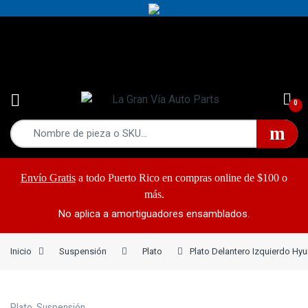
Yes!
787-868-2948
0
Envío Gratis
a todo Puerto Rico en compras online de $100 o
más.
No aplica a amortiguadores ensamblados.
Inicio
Suspensión
Plato
Plato Delantero Izquierdo Hyu
Plato
,
Suspensión