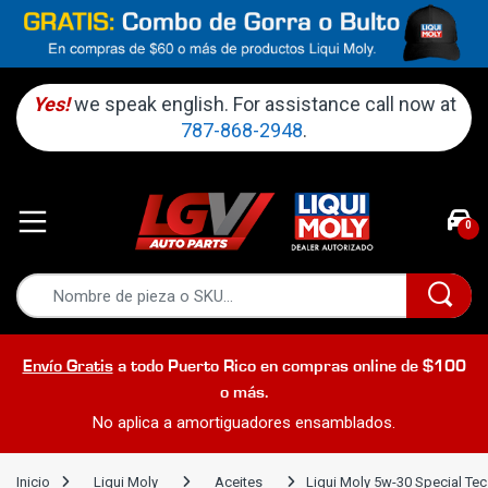
Yes!
we speak english. For assistance call now at
787-868-2948
.
0
Envío Gratis
a todo Puerto Rico en compras online de $100
o más.
No aplica a amortiguadores ensamblados.
Inicio
Liqui Moly
Aceites
Liqui Moly 5w-30 Special Tec