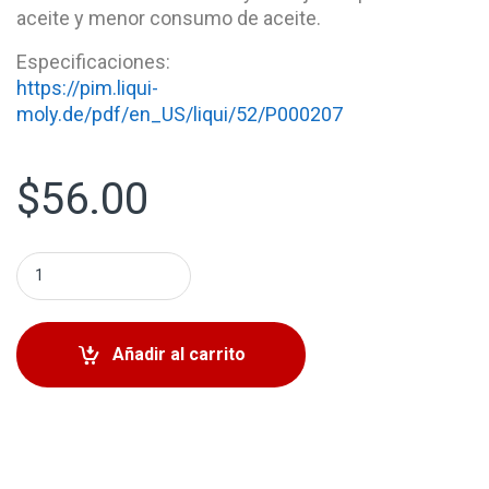
aceite y menor consumo de aceite.
Especificaciones:
https://pim.liqui-
moly.de/pdf/en_US/liqui/52/P000207
$
56.00
Liqui Moly 10W-40 MoS2 Antifriction 5LT quantity
Añadir al carrito