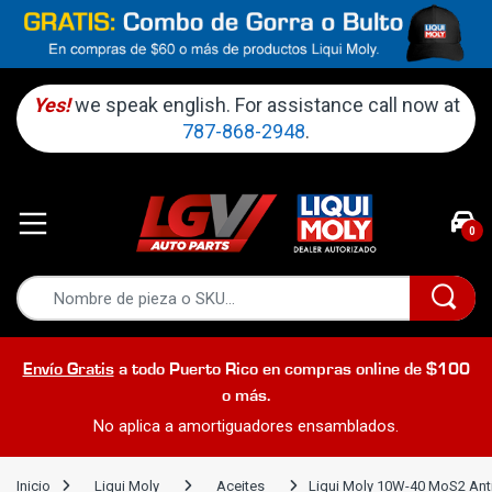
Yes!
we speak english. For assistance call now at
787-868-2948
.
0
Envío Gratis
a todo Puerto Rico en compras online de $100
o más.
No aplica a amortiguadores ensamblados.
Inicio
Liqui Moly
Aceites
Liqui Moly 10W-40 MoS2 Antif