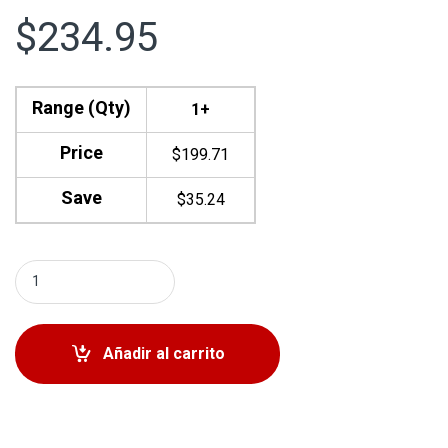
$
234.95
Range (Qty)
1+
Price
$
199.71
Save
$
35.24
Kit Tren Delantero Toyota Rav4 2006-2018 Lexus NX200T
Añadir al carrito