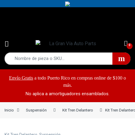
Yes!
787-868-2948
0
Envío Gratis
a todo Puerto Rico en compras online de $100 o
más.
No aplica a amortiguadores ensamblados.
Inicio
Suspensión
Kit Tren Delantero
Kit Tren Delante
Kit Tren Delantero
,
Suspensión