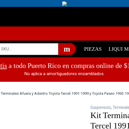
!
787-868-2
PIEZAS
LIQUI 
tis
a todo Puerto Rico en compras online de $
No aplica a amortiguadores ensamblados.
t Terminales Afuera y Adentro Toyota Tercel 1991-1999 y Toyota Paseo 1992-1
Suspensión
,
Terminal
Kit Termin
Tercel 199