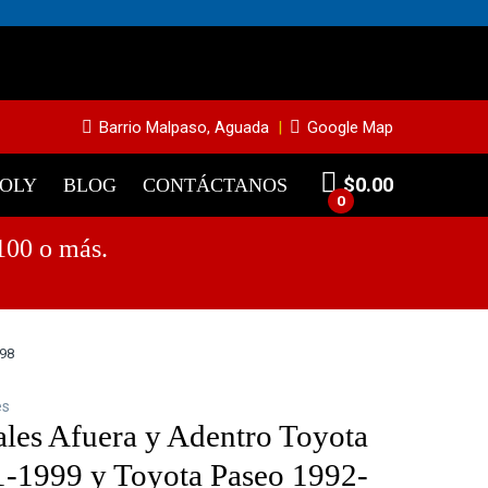
948
Barrio Malpaso, Aguada
Google Map
$
0.00
MOLY
BLOG
CONTÁCTANOS
0
100 o más.
998
es
ales Afuera y Adentro Toyota
1-1999 y Toyota Paseo 1992-