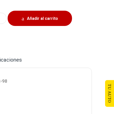
uera y Adentro Toyota Tercel 1991-1999 y Toyota Paseo 19
Añadir al carrito
icaciones
2-98
TU AUTO