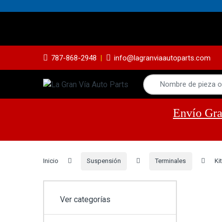
Yes
787-868-2948
info@lagranviaautoparts.com
Envío Gra
Inicio
Suspensión
Terminales
Ki
Ver categorías