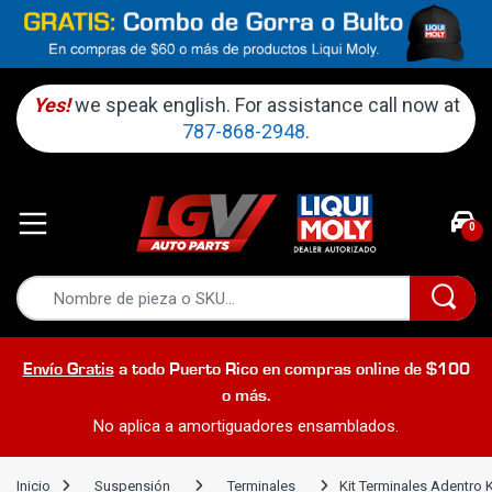
Yes!
we speak english. For assistance call now at
787-868-2948
.
0
Envío Gratis
a todo Puerto Rico en compras online de $100
o más.
No aplica a amortiguadores ensamblados.
Inicio
Suspensión
Terminales
Kit Terminales Adentro 