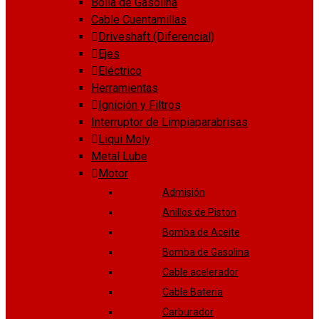
Bolla de Gasolina
Cable Cuentamillas
Driveshaft (Diferencial)
Ejes
Eléctrico
Herramientas
Ignición y Filtros
Interruptor de Limpiaparabrisas
Liqui Moly
Metal Lube
Motor
Admisión
Anillos de Piston
Bomba de Aceite
Bomba de Gasolina
Cable acelerador
Cable Batería
Carburador