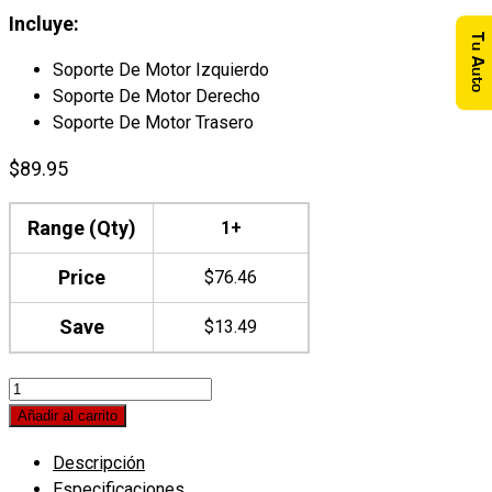
Incluye:
Tu Auto
Soporte De Motor Izquierdo
Soporte De Motor Derecho
Soporte De Motor Trasero
$
89.95
Range (Qty)
1+
Price
$
76.46
Save
$
13.49
Kit
Soportes
Añadir al carrito
de
Descripción
Motor
Especificaciones