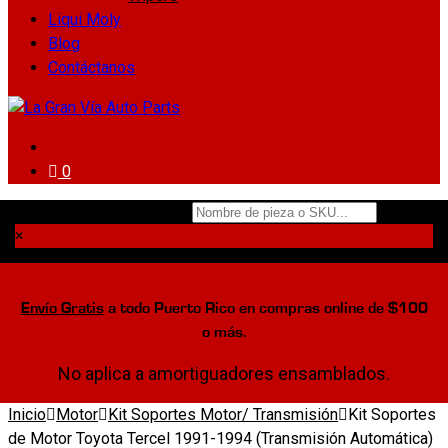
Liqui Moly
Blog
Contáctanos
0
Nombre de pieza o SKU...
×
Envío Gratis
a todo Puerto Rico en compras online de $100
o más.
No aplica a amortiguadores ensamblados.
Inicio
Motor
Kit Soportes Motor/ Transmisión
Kit Soportes
de Motor Toyota Tercel 1991-1994 (Transmisión Automática)