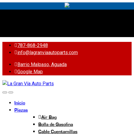
Yes!
787-868-2948
787-868-2948
info@lagranviaautoparts.com
Barrio Malpaso, Aguada
Google Map
Inicio
Piezas
Air Bag
Bolla de Gasolina
Cable Cuentamillas