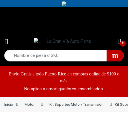
Yes!
787-868-2948
0
Envío Gratis
a todo Puerto Rico en compras online de $100 o
más.
No aplica a amortiguadores ensamblados.
Inicio
Motor
Kit Soportes Motor/ Transmisión
Kit Sop