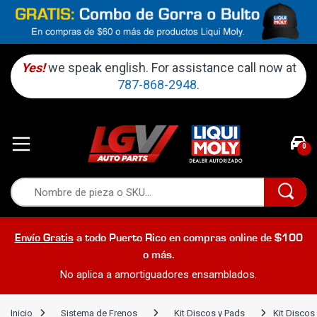
Yes!
we speak english. For assistance call now at
787-868-2948
.
0
Envío Gratis
a todo Puerto Rico en compras online de $100
o más.
No aplica a amortiguadores ensamblados.
Inicio
Sistema de Frenos
Kit Discos y Pads
Kit Discos