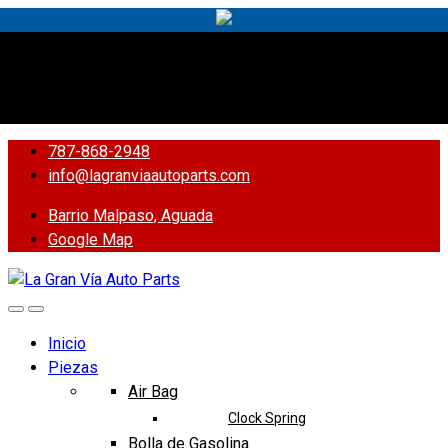
Yes!
787-868-2948
787-868-2948
info@lagranviaautoparts.com
Barrio Malpaso, Aguada
Google Map
Inicio
Piezas
Air Bag
Clock Spring
Bolla de Gasolina