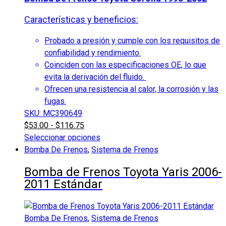
Características y beneficios:
Probado a presión y cumple con los requisitos de
confiabilidad y rendimiento.
Coinciden con las especificaciones OE, lo que
evita la derivación del fluido.
Ofrecen una resistencia al calor, la corrosión y las
fugas.
SKU: MC390649
$
53.00
-
$
116.75
Seleccionar opciones
Este
Bomba De Frenos
,
Sistema de Frenos
producto
Bomba de Frenos Toyota Yaris 2006-
tiene
2011 Estándar
múltiples
variantes.
Las
Bomba De Frenos
,
Sistema de Frenos
opciones