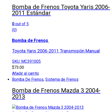
se
Bomba de Frenos Toyota Yaris 2006-
pueden
2011 Estándar
elegir
en
0
out of 5
la
(0)
página
de
Bomba de Frenos
producto
Toyota Yaris 2006-2011 Transmisión Manual
SKU: MC391005
$
73.00
Añadir al carrito
Bomba De Frenos
,
Sistema de Frenos
Bomba de Frenos Mazda 3 2004-
2013