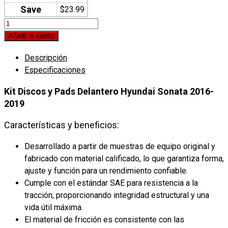
Save
$
23.99
Kit
Discos
Añadir al carrito
y
Descripción
Pads
Especificaciones
Delanteros
Hyundai
Kit Discos y Pads Delantero Hyundai Sonata 2016-
Sonata
2019
2016-
2019
Características y beneficios:
quantity
Desarrollado a partir de muestras de equipo original y
fabricado con material calificado, lo que garantiza forma,
ajuste y función para un rendimiento confiable.
Cumple con el estándar SAE para resistencia a la
tracción, proporcionando integridad estructural y una
vida útil máxima.
El material de fricción es consistente con las