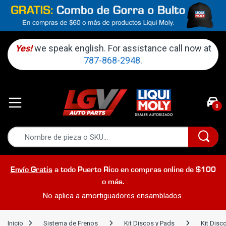
Yes!
we speak english. For assistance call now at
787-868-2948
.
0
Envío Gratis
a todo Puerto Rico en compras online de $100
o más.
No aplica a amortiguadores ensamblados.
Inicio
Sistema de Frenos
Kit Discos y Pads
Kit Disc