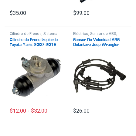
$
35.00
$
99.00
Cilindro de Frenos
,
Sistema
Eléctrico
,
Sensor de ABS
,
de Frenos
Sistema de Frenos
Cilindro de Freno Izquierdo
Sensor De Velocidad ABS
Toyota Yaris 2007-2018
Delantero Jeep Wrangler
2008-2017
$
12.00
-
$
32.00
$
26.00
Este producto tiene múltiples variantes. Las opciones se p