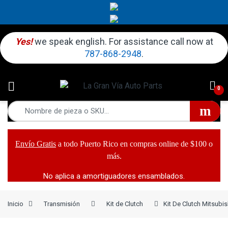
Yes!
we speak english. For assistance call now at
787-868-2948
.
0
Envío Gratis
a todo Puerto Rico en compras online de $100 o
más.
No aplica a amortiguadores ensamblados.
Inicio
Transmisión
Kit de Clutch
Kit De Clutch Mitsubi