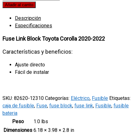
Link
Añadir al carrito
Block
Descripción
Toyota
Especificaciones
Corolla
2020-
Fuse Link Block Toyota Corolla 2020-2022
2022
quantity
Características y beneficios:
Ajuste directo
Fácil de instalar
SKU:
82620-12310
Categorías:
Eléctrico
,
Fusible
Etiquetas:
caja de fusible
,
Fuse
,
fuse block
,
fuse link
,
Fusible
,
fusible
bateria
Peso
1.0 lbs
Dimensiones
6.18 × 3.98 × 2.8 in