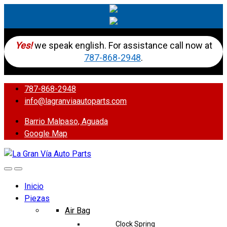
Yes!
we speak english. For assistance call now at
787-868-2948
.
787-868-2948
info@lagranviaautoparts.com
Barrio Malpaso, Aguada
Google Map
Inicio
Piezas
Air Bag
Clock Spring