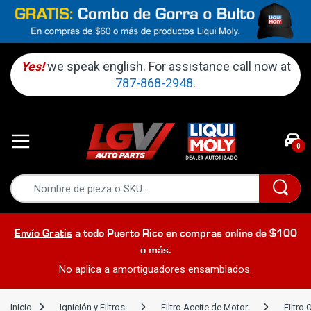
Yes!
we speak english. For assistance call now at
787-868-2948
.
0
Envío Gratis
a todo Puerto Rico en compras online de $100
o más.
No aplica a amortiguadores ensamblados.
Inicio
Ignición y Filtros
Filtro Aceite de Motor
Filtro 